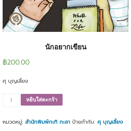
นักอยากเขียน
฿
200.00
ศุ บุญเลี้ยง
จำนวน
หยิบใส่ตะกร้า
นัก
อยาก
หมวดหมู่:
สำนักพิมพ์กะทิ กะลา
ป้ายกำกับ:
ศุ บุญเลี้ยง
เขียน