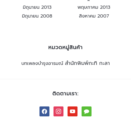
มิถุนายน 2013
พฤษภาคม 2013
มิถุนายน 2008
สิงหาคม 2007
หมวดหมู่สินค้า
สำนักพิมพ์กะทิ กะลา
บทเพลงบำรุงอารมณ์
ติดตามเรา:
facebook
instagram
youtube
comment