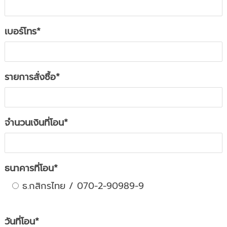
เบอร์โทร
*
รายการสั่งซื้อ
*
จำนวนเงินที่โอน
*
ธนาคารที่โอน
*
ธ.กสิกรไทย / 070-2-90989-9
วันที่โอน
*