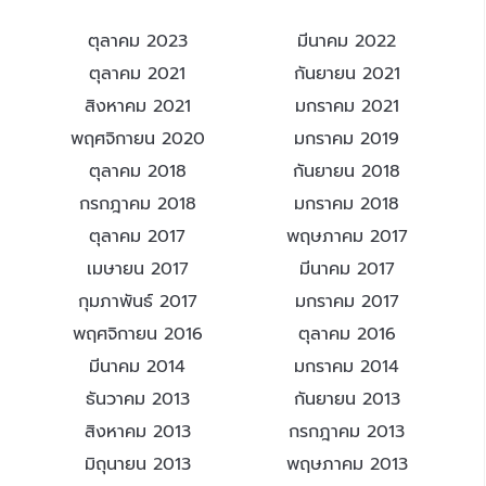
ตุลาคม 2023
มีนาคม 2022
ตุลาคม 2021
กันยายน 2021
สิงหาคม 2021
มกราคม 2021
พฤศจิกายน 2020
มกราคม 2019
ตุลาคม 2018
กันยายน 2018
กรกฎาคม 2018
มกราคม 2018
ตุลาคม 2017
พฤษภาคม 2017
เมษายน 2017
มีนาคม 2017
กุมภาพันธ์ 2017
มกราคม 2017
พฤศจิกายน 2016
ตุลาคม 2016
มีนาคม 2014
มกราคม 2014
ธันวาคม 2013
กันยายน 2013
สิงหาคม 2013
กรกฎาคม 2013
มิถุนายน 2013
พฤษภาคม 2013