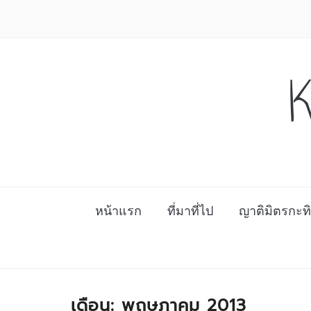
K
หน้าแรก
ที่มาที่ไป
ญาติมิตรกะท
เดือน:
พฤษภาคม 2013