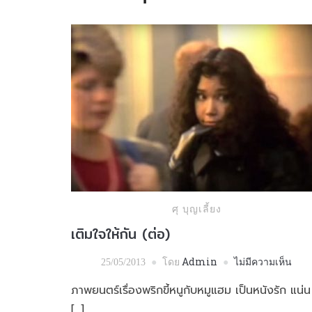
ศุ บุญเลี้ยง
เติมใจให้กัน (ต่อ)
โดย
Admin
ไม่มีความเห็น
25/05/2013
ภาพยนตร์เรื่องพริกขี้หนูกับหมูแฮม เป็นหนังรัก แน่น
[…]