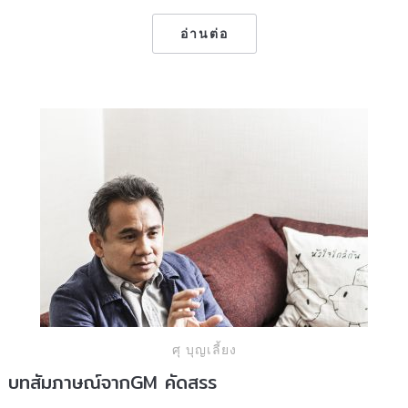
อ่านต่อ
ศุ บุญเลี้ยง
บทสัมภาษณ์จากGM คัดสรร