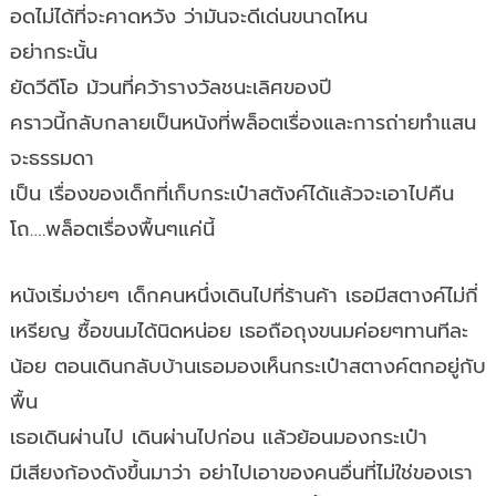
อดไม่ได้ที่จะคาดหวัง ว่ามันจะดีเด่นขนาดไหน
อย่ากระนั้น
ยัดวีดีโอ ม้วนที่คว้ารางวัลชนะเลิศของปี
คราวนี้กลับกลายเป็นหนังที่พล็อตเรื่องและการถ่ายทำแสน
จะธรรมดา
เป็น เรื่องของเด็กที่เก็บกระเป๋าสตังค์ได้แล้วจะเอาไปคืน
โถ….พล็อตเรื่องพื้นๆแค่นี้
หนังเริ่มง่ายๆ เด็กคนหนึ่งเดินไปที่ร้านค้า เธอมีสตางค์ไม่กี่
เหรียญ ซื้อขนมได้นิดหน่อย เธอถือถุงขนมค่อยๆทานทีละ
น้อย ตอนเดินกลับบ้านเธอมองเห็นกระเป๋าสตางค์ตกอยู่กับ
พื้น
เธอเดินผ่านไป เดินผ่านไปก่อน แล้วย้อนมองกระเป๋า
มีเสียงก้องดังขึ้นมาว่า อย่าไปเอาของคนอื่นที่ไม่ใช่ของเรา