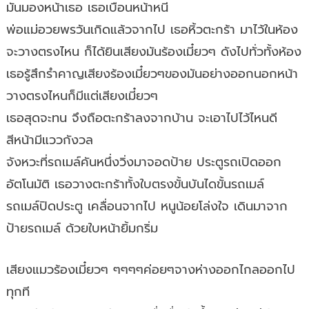
มันมองหน้าเธอ เธอเบือนหน้าหนี
พ่อแม่อวยพรวันเกิดแล้วจากไป เธอหิ้วตะกร้า มาไว้ในห้อง
จะวางตรงไหน ก็ได้ยินเสียงมันร้องเมี๋ยวๆ ดังไปทั่วทั้งห้อง
เธอรู้สึกรำคาญเสียงร้องเมี๋ยวๆของมันอย่างออกนอกหน้า
วางตรงไหนก็มีแต่เสียงเมี๋ยวๆ
เธอสุดจะทน จึงถือตะกร้าลงจากบ้าน จะเอาไปไว้ไหนดี
สีหน้ามีแววกังวล
จังหวะที่รถเมล์คันหนึ่งวิ่งมาจอดป้าย ประตูรถเปิดออก
อัตโนมัติ เธอวางตะกร้าทั้งใบตรงขั้นบันไดขั้นรถเมล์
รถเมล์ปิดประตู เคลื่อนจากไป หนูน้อยโล่งใจ เดินมาจาก
ป้ายรถเมล์ ด้วยใบหน้ายิ้มกริ่ม
เสียงแมวร้องเมี๋ยวๆ ๆๆๆๆค่อยๆจางห่างออกไกลออกไป
ทุกที