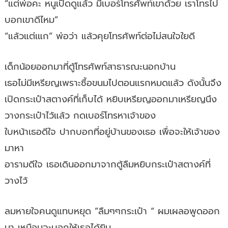
“แต่พ่อคะ หนูเปิดดูแล้ว มีเบอร์โทรศัพท์เขาด้วย เราโทรไป
บอกเขาดีไหม”
“แล้วแต่เแก” พ่อว่า แล้วคุยโทรศัพท์ต่อไม่สนใจใยดี
เด็กน้อยออกมาที่ตู้โทรศัพท์สาธารณะนอกบ้าน
เธอไม่มีเหรียญเพราะซื้อขนมไปตอนแรกหมดแล้ว ดังนั้นจึง
เปิดกระเป๋าสตางค์ที่เก็บได้ หยิบเหรียญออกมาเหรียญนึง
วางกระเป๋าไว้แล้ว กดเบอร์โทรหาเจ้าของ
ใบหน้าเธอดีใจ ปากบอกที่อยู่บ้านของเธอ เพื่อจะให้เจ้าของ
มาหา
อารามดีใจ เธอเดินออกมาจากตู้ลืมหยิบกระเป๋าสตางค์ที่
วางไว้
ลมหายใจคนดูแทบหยุด ”ลืมๆๆกระเป๋า “ ผมเผลอพูดออก
มา เหมือนจะบอกให้เธอได้ยิน