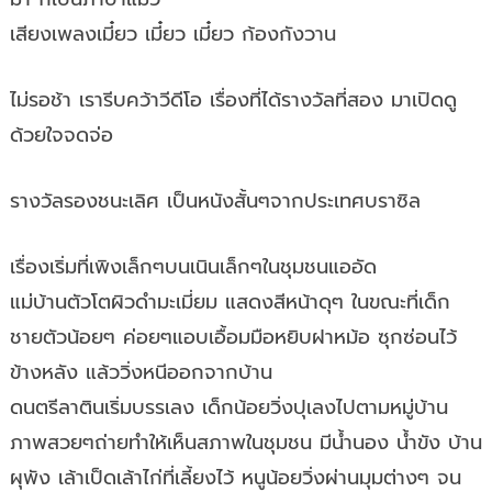
เสียงเพลงเมี๋ยว เมี๋ยว เมี๋ยว ก้องกังวาน
ไม่รอช้า เรารีบคว้าวีดีโอ เรื่องที่ได้รางวัลที่สอง มาเปิดดู
ด้วยใจจดจ่อ
รางวัลรองชนะเลิศ เป็นหนังสั้นๆจากประเทศบราซิล
เรื่องเริ่มที่เพิงเล็กๆบนเนินเล็กๆในชุมชนแออัด
แม่บ้านตัวโตผิวดำมะเมี่ยม แสดงสีหน้าดุๆ ในขณะที่เด็ก
ชายตัวน้อยๆ ค่อยๆแอบเอื้อมมือหยิบฝาหม้อ ซุกซ่อนไว้
ข้างหลัง แล้ววิ่งหนีออกจากบ้าน
ดนตรีลาตินเริ่มบรรเลง เด็กน้อยวิ่งปุเลงไปตามหมู่บ้าน
ภาพสวยๆถ่ายทำให้เห็นสภาพในชุมชน มีน้ำนอง น้ำขัง บ้าน
ผุพัง เล้าเป็ดเล้าไก่ที่เลี้ยงไว้ หนูน้อยวิ่งผ่านมุมต่างๆ จน