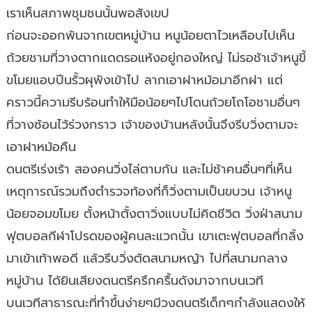
เราเห็นสภาพชุมชนนั้นพอสังเขป
ก่อนจะออกพ้นจากเขตหมู่บ้าน หนูน้อยตาไวเหลือบไปเห็น
ถ้วยชามที่วางตากแดดรอแห้งอยู่กองใหญ่ ไม่รอช้าเจ้าหนูขี้
ขโมยแอบปีนรั้วผุพังเข้าไป ลากเอาฝาหม้อมาอีกฝา แต่
คราวนี้ความรีบร้อนทำให้มือน้อยๆไปโดนถ้วยโถโอชามอื่นๆ
ที่วางซ้อนไว้ร่วงกราว เจ้าของบ้านหลังนั้นจึงรีบวิ่งตามจะ
เอาฝาหม้อคืน
ดนตรีเร่งเร้า สองคนวิ่งไล่ตามกัน และไม่ช้าคนอื่นๆที่เห็น
เหตุการณ์รวมถึงตำรวจท้องที่ก็วิ่งตามเป็นขบวน เจ้าหนู
น้อยจอมขโมย ตั้งหน้าตั้งตาวิ่งแบบไม่คิดชีวิต วิ่งฝ่าสนาม
ฟุตบอลกีฬาโปรดของผู้คนละแวกนั้น เขาเตะฟุตบอลที่กลิ้ง
มาเข้าเท้าพอดี แล้วรีบวิ่งตัดสนามหญ้า ไปที่สนามกลาง
หมู่บ้าน ได้ยินเสียงดนตรีครึกครื้นดังมาจากบนเวที
บนเวทีสาธารณะที่ทำขึ้นง่ายๆมีวงดนตรีเด็กๆกำลังแสดงให้