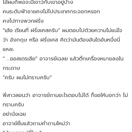
ไอ้ผมก็พอจะมีเชาว์กับเขาอยู่บ้าง
คนระดับฟ้าชายคงไม่ไปประเทศกระจอกหรอก
คงไปทางพวกฝรั่ง
“เฮ้อ เรียนที่ ฝรั่งเศสครับ” ผมตอบไปด้วยความไม่แน่ใจ
ว่า อังกฤษ หรือ ฝรั่งเศส คิดว่ามันต้องอันใดอันหนึ่งนี่
แหละ
“ …ออสเตรเลีย” อาจารย์เฉลย แล้วติ้กเครื่องหมายลงใน
กระดาษ
“ครับ ผมไม่ทราบครับ”
พี่สาวสอนว่า อาจารย์ถามอะไรตอบไม่ได้ ก็ขอให้บอกว่า ไม่
ทราบครับ
อย่านั่งเฉย
อาจาย์ยิ้มแล้วถามคำถามใหม่ว่า