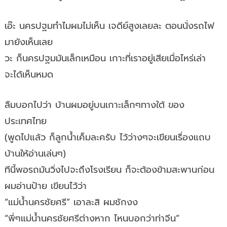
เอ๊ะ นครปฐมทำไมผมไม่เห็น เจดีย์สูงเลยละ ตอนนั่งรถไฟ
มายังเห็นเลย
วะ ก็นครปฐมมันเล็กเหมือน เกาะที่เราอยู่เสียเมื่อไหร่เล่า
จะได้เห็นหมด
ลืมบอกไปว่า บ้านผมอยู่บนเกาะเล็กๆทางใต้ ของ
ประเทศไทย
(พูดไปแล้ว ก็ลูกน้ำเค็มละครับ ไว้ว่างๆจะเขียนเรื่องแถบ
บ้านให้อ่านเล่นๆ)
ทีนี้พอรถมันวิ่งไปจะถึงโรงเรียน ก็จะต้องข้ามสะพานก่อน
ผมอ่านป้าย เขียนไว้ว่า
“แม่น้ำนครชัยศรี” เอาละสิ ผมชักงง
“พี่ๆแม่น้ำนครชัยศรีต่างหาก ไหนบอกว่าท่าจีน”