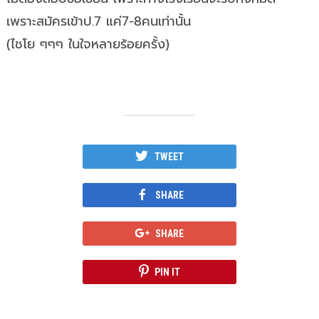
เพราะสมัครเข้าป.7 แค่7-8คนเท่านั้น
(ไชโย ๆๆๆ ในใจหลายร้อยครั้ง)
TWEET
SHARE
SHARE
PIN IT