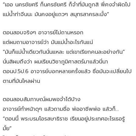
“เออ นครชัยศรี ก็นครชัยศรี ก็จำที่มันถูกสิ พี่คงจำผิดไป
แม่น้ำท่าจีนนะ มันคงอยู่แถวๆ สมุทรสาครละมั้ง”
ตอนสอบจริงๆ อาจารย์ไม่ถามหรอก
แต่ผมถามอาจารย์ว่า มันแม่น้ำอะไรกันแน่
“มันก็แม่น้ำเดียวกันนั่นแหละ แต่เขาเรียกคนละอย่างกัน”
นั่นสิผมถึงว่า ผมเรียนวิชาภูมิศาสตร์มาแล้วนี่นา
ตอนป.5ป.6 อาจารย์บอกหลายครั้งแล้ว ชื่อมันจะเปลี่ยนไป
ตามที่มันไหลผ่าน
ตอนสอบสัมภาษณ์ผมพอจำได้บ้าง
อาจารย์ทำหน้าดุๆ แล้วถามชื่อ พ่ออาชีพพ่อ แล้วก็…
“ตอนนี้ พระบรมโอรสษาธิราช เรียนอยู่ประเทศอะไรเธอรู้
มั้ย”