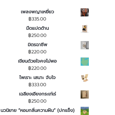
เพลงพญาเหยี่ยว
฿
335.00
มืดแปดด้าน
฿
250.00
มิตรฉาชีพ
฿
220.00
เขียนด้วยใจคงไม่พอ
฿
220.00
ไพเราะ เสนาะ จับใจ
฿
333.00
เฉลียงเอียงกระเท่เร่
฿
250.00
นวนิยาย “หอมกลิ่นความฝัน” (ปกแข็ง)