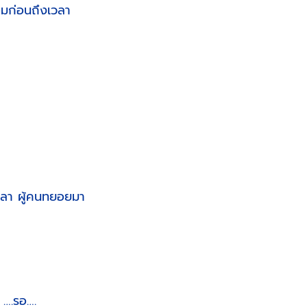
อมก่อนถึงเวลา
เวลา ผู้คนทยอยมา
….รอ….