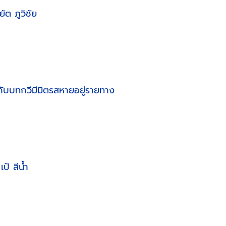
ัต ภูวิชัย
 กับบทกวีมีมิตรสหายอยู่รายทาง
เป้ สีน้ำ