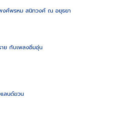
 พงศ์พรหม สนิทวงศ์ ณ อยุธยา
ย กับเพลงอิ่มอุ่น
แลนด์ฆวน