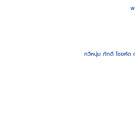
พย
กวีหนุ่ม ภักดี ไชยหัด