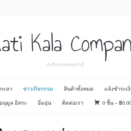
ati Kala Compa
กะทิกะลาคอมปานี
ิกะลา
ข่าว/กิจกรรม
สินค้าทั้งหมด
แจ้งชำระเง
อนุมูล อิสระ
อิ่มอุ่น
ติดต่อเรา
0 ชิ้น –
฿
0.0