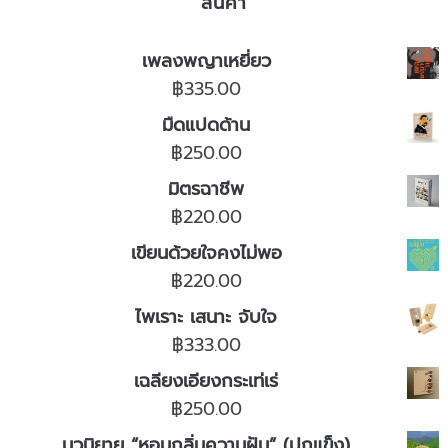
สินค้า
เพลงพญาเหยี่ยว
฿
335.00
มืดแปดด้าน
฿
250.00
มิตรฉาชีพ
฿
220.00
เขียนด้วยใจคงไม่พอ
฿
220.00
ไพเราะ เสนาะ จับใจ
฿
333.00
เฉลียงเอียงกระเท่เร่
฿
250.00
นวนิยาย “หอมกลิ่นความฝัน” (ปกแข็ง)