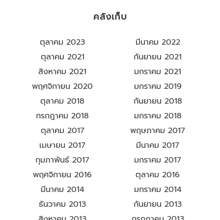
คลังเก็บ
ตุลาคม 2023
มีนาคม 2022
ตุลาคม 2021
กันยายน 2021
สิงหาคม 2021
มกราคม 2021
พฤศจิกายน 2020
มกราคม 2019
ตุลาคม 2018
กันยายน 2018
กรกฎาคม 2018
มกราคม 2018
ตุลาคม 2017
พฤษภาคม 2017
เมษายน 2017
มีนาคม 2017
กุมภาพันธ์ 2017
มกราคม 2017
พฤศจิกายน 2016
ตุลาคม 2016
มีนาคม 2014
มกราคม 2014
ธันวาคม 2013
กันยายน 2013
สิงหาคม 2013
กรกฎาคม 2013