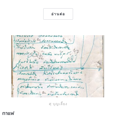
อ่านต่อ
ศุ บุญเลี้ยง
กาแฟ