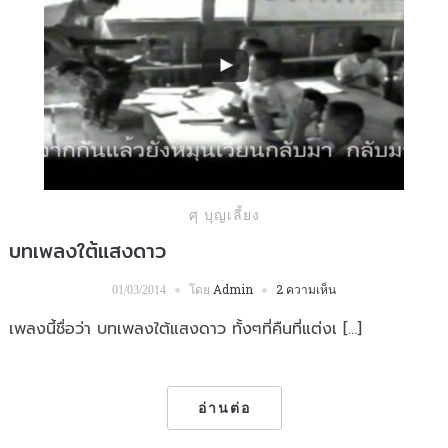
ศุ บุญเลี้ยง
บทเพลงใต้แสงดาว
โดย
Admin
2 ความเห็น
01/03/2014
เพลงนี้ชื่อว่า บทเพลงใต้แสงดาว ทั้งๆที่คืนที่แต่งเ […]
อ่านต่อ