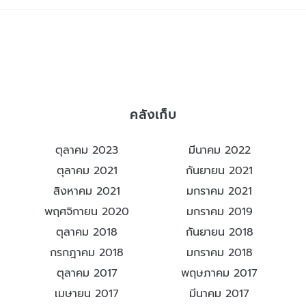
คลังเก็บ
ตุลาคม 2023
มีนาคม 2022
ตุลาคม 2021
กันยายน 2021
สิงหาคม 2021
มกราคม 2021
พฤศจิกายน 2020
มกราคม 2019
ตุลาคม 2018
กันยายน 2018
กรกฎาคม 2018
มกราคม 2018
ตุลาคม 2017
พฤษภาคม 2017
เมษายน 2017
มีนาคม 2017