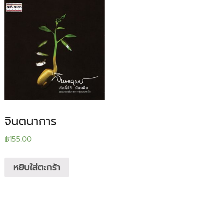
จินตนาการ
฿
155.00
หยิบใส่ตะกร้า