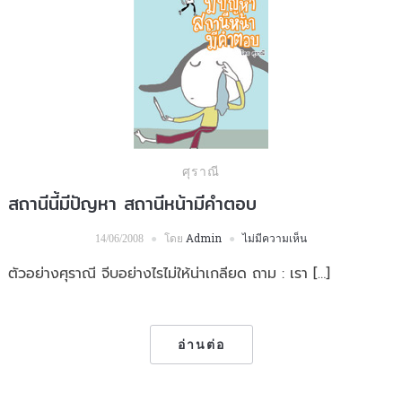
ศุราณี
สถานีนี้มีปัญหา สถานีหน้ามีคำตอบ
โดย
Admin
ไม่มีความเห็น
14/06/2008
ตัวอย่างศุราณี จีบอย่างไรไม่ให้น่าเกลียด ถาม : เรา […]
อ่านต่อ