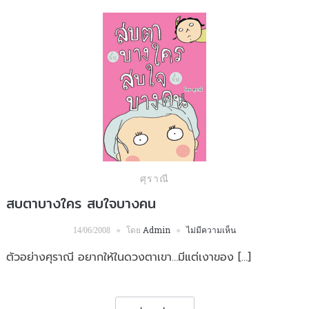
ศุราณี
สบตาบางใคร สบใจบางคน
โดย
Admin
ไม่มีความเห็น
14/06/2008
ตัวอย่างศุราณี อยากให้ในดวงตาเขา…มีแต่เงาของ […]