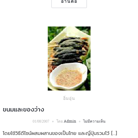
อ่านต่อ
อิ่มอุ่น
ขนมและของว่าง
โดย
Admin
ไม่มีความเห็น
01/08/2007
โดยใช้วิธีดีไซน์ผสมผสานของเป็นไทย และญี่ปุ่นรวมไว้ […]